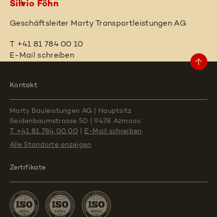
Silvio Föhn
Geschäftsleiter Marty Transportleistungen AG
T +41 81 784 00 10
E-Mail schreiben
Kontakt
Marty Bauleistungen AG
|
Hauptsitz
Seidenbaumstrasse 50
|
9478 Azmoos
T +41 81 784 00 00
|
E-Mail schreiben
Alle Standorte
anzeigen
Zertifikate