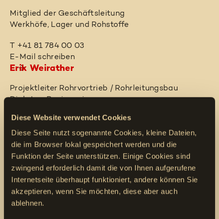
Mitglied der Geschäftsleitung
Werkhöfe, Lager und Rohstoffe
T +41 81 784 00 03
E-Mail schreiben
Erik Weirather
Projektleiter Rohrvortrieb / Rohrleitungsbau
Dipl.-Ing. Bauingenieurwesen
Diese Website verwendet Cookies
T +41 81 784 00 12
E-Mail schreiben
Diese Seite nutzt sogenannte Cookies, kleine Dateien,
Simon Hauri
die im Browser lokal gespeichert werden und die
Funktion der Seite unterstützen. Einige Cookies sind
Projektleiter Rohrvortrieb
zwingend erforderlich damit die von Ihnen aufgerufene
Internetseite überhaupt funktioniert, andere können Sie
T +41 81 784 00 13
akzeptieren, wenn Sie möchten, diese aber auch
E-Mail schreiben
ablehnen.
Philipp Heeb