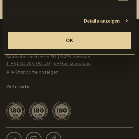
9470 Buchs
T +41 81 784 00 13
E-Mail schreiben
Details anzeigen
Kontakt
OK
Marty Bauleistungen AG
|
Hauptsitz
Seidenbaumstrasse 50
|
9478 Azmoos
T +41 81 784 00 00
|
E-Mail schreiben
Alle Standorte
anzeigen
Zertifikate