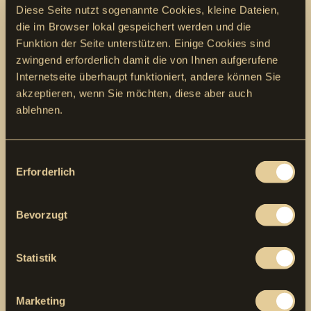
Neudorf 1
Diese Seite nutzt sogenannte Cookies, kleine Dateien,
9466 Sennwald
die im Browser lokal gespeichert werden und die
T +41 81 750 43 43
Funktion der Seite unterstützen. Einige Cookies sind
E-Mail schreiben
zwingend erforderlich damit die von Ihnen aufgerufene
Marty Bauleistungen AG
Internetseite überhaupt funktioniert, andere können Sie
Standort Lenzburg
akzeptieren, wenn Sie möchten, diese aber auch
ablehnen.
Hardstrasse 6a
5600 Lenzburg
T +41 81 784 00 00
Consent
E-Mail schreiben
Erforderlich
Marty Transportleistungen AG
Selection
Haldenstrasse 7
Bevorzugt
9464 Rüthi
T +41 81 784 00 10
E-Mail schreiben
Statistik
Marty Spezialleistungen AG
Wiedenstrasse 11
Marketing