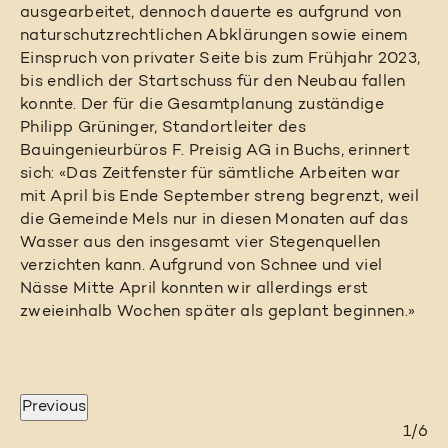
ausgearbeitet, dennoch dauerte es aufgrund von
naturschutzrechtlichen Abklärungen sowie einem
Einspruch von privater Seite bis zum Frühjahr 2023,
bis endlich der Startschuss für den Neubau fallen
konnte. Der für die Gesamtplanung zuständige
Philipp Grüninger, Standortleiter des
Bauingenieurbüros F. Preisig AG in Buchs, erinnert
sich: «Das Zeitfenster für sämtliche Arbeiten war
mit April bis Ende September streng begrenzt, weil
die Gemeinde Mels nur in diesen Monaten auf das
Wasser aus den insgesamt vier Stegenquellen
verzichten kann. Aufgrund von Schnee und viel
Nässe Mitte April konnten wir allerdings erst
zweieinhalb Wochen später als geplant beginnen.»
Previous
4/6
2/6
3/6
5/6
1/6