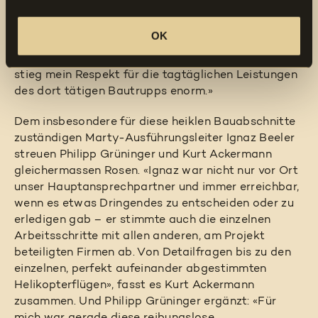
Parkplatz bis zur eigentlichen Baustelle kommt
selbst in der Baubranche nicht häufig vor. Und jedes
OK
Mal, wenn ich für meine Messungen in dem feuchten,
rutschigen Graben in so steilem Gelände stand,
stieg mein Respekt für die tagtäglichen Leistungen
des dort tätigen Bautrupps enorm.»
Dem insbesondere für diese heiklen Bauabschnitte
zuständigen Marty-Ausführungsleiter Ignaz Beeler
streuen Philipp Grüninger und Kurt Ackermann
gleichermassen Rosen. «Ignaz war nicht nur vor Ort
unser Hauptansprechpartner und immer erreichbar,
wenn es etwas Dringendes zu entscheiden oder zu
erledigen gab – er stimmte auch die einzelnen
Arbeitsschritte mit allen anderen, am Projekt
beteiligten Firmen ab. Von Detailfragen bis zu den
einzelnen, perfekt aufeinander abgestimmten
Helikopterflügen», fasst es Kurt Ackermann
zusammen. Und Philipp Grüninger ergänzt: «Für