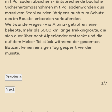
mit Palisaden absichern.» Entsprechende bauliche
Sicherheitsmassnahmen mit Palisadenwänden aus
massivem Stahl wurden übrigens auch zum Schutz
des im Baustellenbereich verlaufenden
Weitwanderweges «Via Alpina» getroffen: eine
beliebte, mehr als 5000 km lange Trekkingroute, die
sich quer über acht Alpenländer erstreckt und die
auf dem Melser Teilstück während der gesamten
Bauzeit keinen einzigen Tag gesperrt werden
musste.
Previous
4/7
2/7
3/7
5/7
6/7
1/7
7/7
Next