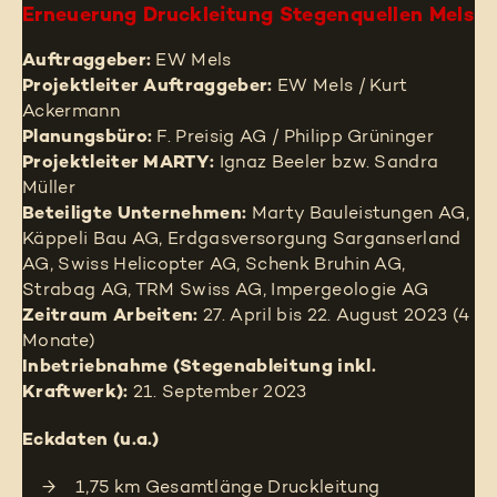
Erneuerung Druckleitung Stegenquellen Mels
Auftraggeber:
EW Mels
Projektleiter Auftraggeber:
EW Mels / Kurt
Ackermann
Planungsbüro:
F. Preisig AG / Philipp Grüninger
Projektleiter MARTY:
Ignaz Beeler bzw. Sandra
Müller
Beteiligte Unternehmen:
Marty Bauleistungen AG,
Käppeli Bau AG, Erdgasversorgung Sarganserland
AG, Swiss Helicopter AG, Schenk Bruhin AG,
Strabag AG, TRM Swiss AG, Impergeologie AG
Zeitraum Arbeiten:
27. April bis 22. August 2023 (4
Monate)
Inbetriebnahme (Stegenableitung inkl.
Kraftwerk):
21. September 2023
Eckdaten (u.a.)
1,75 km Gesamtlänge Druckleitung