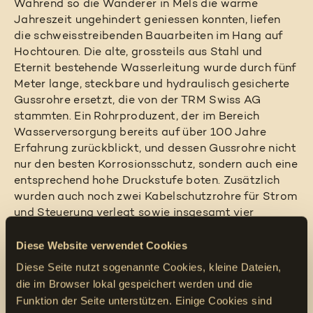
Während so die Wanderer in Mels die warme
Jahreszeit ungehindert geniessen konnten, liefen
die schweisstreibenden Bauarbeiten im Hang auf
Hochtouren. Die alte, grossteils aus Stahl und
Eternit bestehende Wasserleitung wurde durch fünf
Meter lange, steckbare und hydraulisch gesicherte
Gussrohre ersetzt, die von der TRM Swiss AG
stammten. Ein Rohrproduzent, der im Bereich
Wasserversorgung bereits auf über 100 Jahre
Erfahrung zurückblickt, und dessen Gussrohre nicht
nur den besten Korrosionsschutz, sondern auch eine
entsprechend hohe Druckstufe boten. Zusätzlich
wurden auch noch zwei Kabelschutzrohre für Strom
und Steuerung verlegt sowie insgesamt vier
Betonschächte für deren Einzug errichtet.
Diese Website verwendet Cookies
In Sachen Materialtransport – von der Abfuhr alter
Diese Seite nutzt sogenannte Cookies, kleine Dateien,
Leitungsteile über die Anlieferung der Gussrohre
die im Browser lokal gespeichert werden und die
oder der 50 Meter langen, vorgeschweissten
Funktion der Seite unterstützen. Einige Cookies sind
Kabelschutzrohre bis zu Baggerzubehör oder Beton