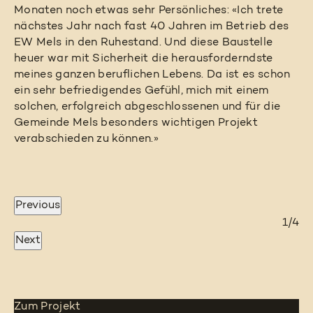
Monaten noch etwas sehr Persönliches: «Ich trete
nächstes Jahr nach fast 40 Jahren im Betrieb des
EW Mels in den Ruhestand. Und diese Baustelle
heuer war mit Sicherheit die herausforderndste
meines ganzen beruflichen Lebens. Da ist es schon
ein sehr befriedigendes Gefühl, mich mit einem
solchen, erfolgreich abgeschlossenen und für die
Gemeinde Mels besonders wichtigen Projekt
verabschieden zu können.»
Previous
4/4
2/4
3/4
1/4
Next
Zum Projekt