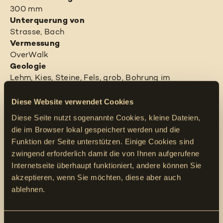
300 mm
Unterquerung von
Strasse, Bach
Vermessung
OverWalk
Geologie
Lehm, Kies, Steine, Fels, grob, Bohrung im
Grundwasser
Gewerk
Diese Website verwendet Cookies
Wasser, Strom, Telekommunikation
Diese Seite nutzt sogenannte Cookies, kleine Dateien,
Einzug als
die im Browser lokal gespeichert werden und die
Rohrbündel
Funktion der Seite unterstützen. Einige Cookies sind
Mediumrohr
zwingend erforderlich damit die von Ihnen aufgerufene
HDPE: DN 125mm, 2x DN 65mm, PE100, S5, PN16
Internetseite überhaupt funktioniert, andere können Sie
akzeptieren, wenn Sie möchten, diese aber auch
ablehnen.
Ort
Gonten AI