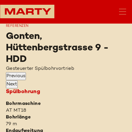
REFERENZEN
Gonten,
Hüttenbergstrasse 9 -
HDD
Gesteuerter Spülbohrvortrieb
Previous
Next
Spülbohrung
Bohrmaschine
AT MT18
Bohrlänge
79 m
Endaufweitung