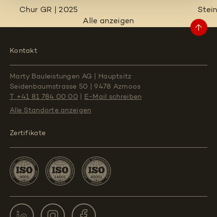
Chur GR | 2025
Stei
Alle anzeigen
Kontakt
Marty Bauleistungen AG
|
Hauptsitz
Seidenbaumstrasse 50
|
9478 Azmoos
T +41 81 784 00 00
|
E-Mail schreiben
Alle Standorte
anzeigen
Zertifikate