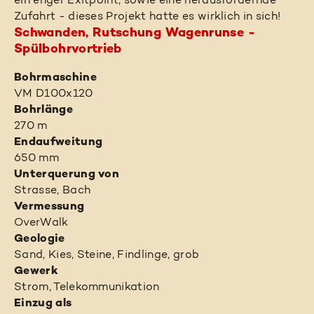
ein enger Exitpoint, sowie eine herausfordernde
Zufahrt - dieses Projekt hatte es wirklich in sich!
Schwanden, Rutschung Wagenrunse -
Spülbohrvortrieb
Bohrmaschine
VM D100x120
Bohrlänge
270 m
Endaufweitung
650 mm
Unterquerung von
Strasse, Bach
Vermessung
OverWalk
Geologie
Sand, Kies, Steine, Findlinge, grob
Gewerk
Strom, Telekommunikation
Einzug als