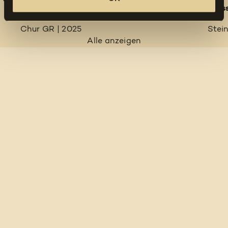
Chur
Wass
Chur GR | 2025
Stei
Alle anzeigen