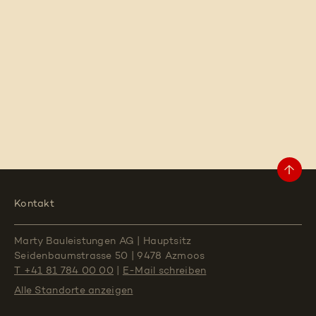
Kontakt
Marty Bauleistungen AG
|
Hauptsitz
Seidenbaumstrasse 50
|
9478 Azmoos
T +41 81 784 00 00
|
E-Mail schreiben
Alle Standorte
anzeigen