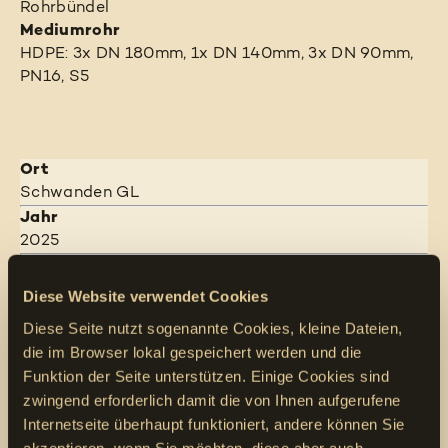
Rohrbündel
Mediumrohr
HDPE: 3x DN 180mm, 1x DN 140mm, 3x DN 90mm,
PN16, S5
Ort
Schwanden GL
Jahr
2025
Bauzeit
4 Monate
Diese Website verwendet Cookies
Abteilungsleiter
Diese Seite nutzt sogenannte Cookies, kleine Dateien,
Werner Marty
die im Browser lokal gespeichert werden und die
Bauherr
Funktion der Seite unterstützen. Einige Cookies sind
Axpo Grid AG
zwingend erforderlich damit die von Ihnen aufgerufene
Parkstrasse 23
Internetseite überhaupt funktioniert, andere können Sie
5401 Baden
akzeptieren, wenn Sie möchten, diese aber auch