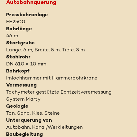
Autobahnquerung
Pressbohranlage
FE2500
Bohrlänge
46 m
Startgrube
Länge: 6 m, Breite: 5 m, Tiefe: 3 m
Stahlrohr
DN 610 × 10 mm
Bohrkopf
Imlochhammer mit Hammerbohrkrone
Vermessung
Tachymeter gestützte Echtzeitveremessung
System Marty
Geologie
Ton, Sand, Kies, Steine
Unterquerung von
Autobahn, Kanal/Werkleitungen
Baubegleitung