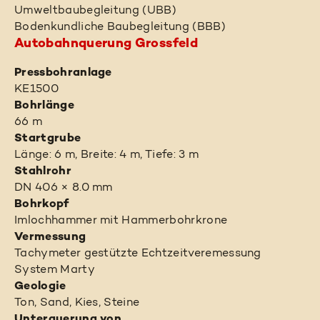
Umweltbaubegleitung (UBB)
Bodenkundliche Baubegleitung (BBB)
Autobahnquerung Grossfeld
Pressbohranlage
KE1500
Bohrlänge
66 m
Startgrube
Länge: 6 m, Breite: 4 m, Tiefe: 3 m
Stahlrohr
DN 406 × 8.0 mm
Bohrkopf
Imlochhammer mit Hammerbohrkrone
Vermessung
Tachymeter gestützte Echtzeitveremessung
System Marty
Geologie
Ton, Sand, Kies, Steine
Unterquerung von