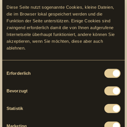
Geologie
Diese Seite nutzt sogenannte Cookies, kleine Dateien,
Ton, Sand, Kies, Steine
die im Browser lokal gespeichert werden und die
Unterquerung von
Funktion der Seite unterstützen. Einige Cookies sind
Strasse, Kanal/Werkleitungen
zwingend erforderlich damit die von Ihnen aufgerufene
Baubegleitung
Internetseite überhaupt funktioniert, andere können Sie
Umweltbaubegleitung (UBB)
Bodenkundliche Baubegleitung (BBB)
akzeptieren, wenn Sie möchten, diese aber auch
Autobahnausfahrt
ablehnen.
Pressbohranlage
KE1500
Consent
Bohrlänge
Erforderlich
Selection
36 m
Startgrube
Bevorzugt
Länge: 6 m, Breite: 4 m, Tiefe: 3 m
Stahlrohr
DN 406 × 10 mm
Statistik
Bohrkopf
Imlochhammer mit Hammerbohrkrone
Vermessung
Marketing