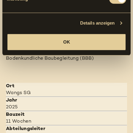
Tachymeter gestützte Echtzeitveremessung
System Marty
Geologie
Details anzeigen
Ton, Sand, Kies, Steine
Unterquerung von
Strasse, Kanal/Werkleitungen
OK
Baubegleitung
Umweltbaubegleitung (UBB)
Bodenkundliche Baubegleitung (BBB)
Ort
Wangs SG
Jahr
2025
Bauzeit
11 Wochen
Abteilungsleiter