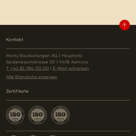
Kontakt
Marty Bauleistungen AG
|
Hauptsitz
Seidenbaumstrasse 50
|
9478 Azmoos
T +41 81 784 00 00
|
E-Mail schreiben
Alle Standorte
anzeigen
Zertifikate