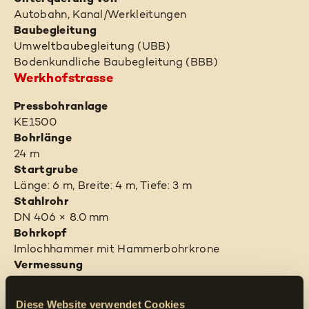
Autobahn, Kanal/Werkleitungen
Baubegleitung
Umweltbaubegleitung (UBB)
Bodenkundliche Baubegleitung (BBB)
Werkhofstrasse
Pressbohranlage
KE1500
Bohrlänge
24 m
Startgrube
Länge: 6 m, Breite: 4 m, Tiefe: 3 m
Stahlrohr
DN 406 × 8.0 mm
Bohrkopf
Imlochhammer mit Hammerbohrkrone
Vermessung
Tachymeter gestützte Echtzeitveremessung
System Marty
Diese Website verwendet Cookies