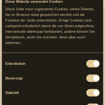
Diese Website verwendet Cookies
Taktgenaue Bauabläufe
: Die Betonetappierung
Diese Seite nutzt sogenannte Cookies, kleine Dateien,
musste exakt in den Gesamtterminplan integriert
die im Browser lokal gespeichert werden und die
werden, um den Baufortschritt sicherzustellen.
Funktion der Seite unterstützen. Einige Cookies sind
zwingend erforderlich damit die von Ihnen aufgerufene
Platzverhältnisse
: Arbeiten innerhalb beengter
Internetseite überhaupt funktioniert, andere können Sie
Baustellenlogistik erforderten eine enge
akzeptieren, wenn Sie möchten, diese aber auch
Abstimmung der Teams.
ablehnen.
Anspruch an Ausführung
: Hohe Anforderungen an
Sichtflächen und Massgenauigkeit stellten
Consent
besondere Anforderungen an Planung und
Erforderlich
Selection
Ausführung.
Bevorzugt
Ort
Salez SG
Statistik
Jahr
2024