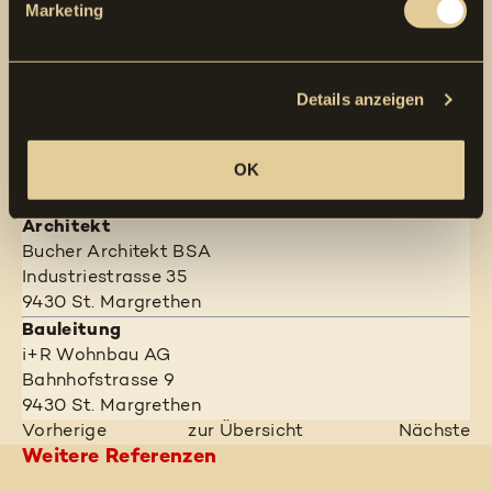
Marketing
Bauzeit
8 Monate
Abteilungsleiter
Kurt Leuzinger
Details anzeigen
Bauherr
i+R Wohnbau AG
OK
Bahnhofstrasse 9
9430 St. Margrethen
Architekt
Bucher Architekt BSA
Industriestrasse 35
9430 St. Margrethen
Bauleitung
i+R Wohnbau AG
Bahnhofstrasse 9
9430 St. Margrethen
Vorherige
zur Übersicht
Nächste
Weitere Referenzen