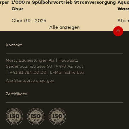
rper
1'000 m Spülbohrvortrieb Stromversorgung
Aqua
Chur
Wass
Chur GR | 2025
Stei
Alle anzeigen
Kontakt
Marty Bauleistungen AG
|
Hauptsitz
Seidenbaumstrasse 50
|
9478 Azmoos
T +41 81 784 00 00
|
E-Mail schreiben
Alle Standorte
anzeigen
Zertifikate