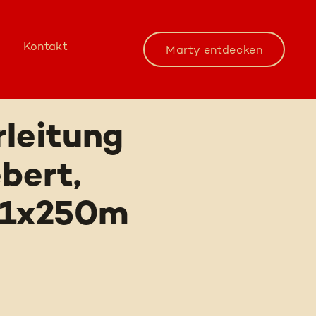
Kontakt
Marty entdecken
leitung
bert,
b 1x250m