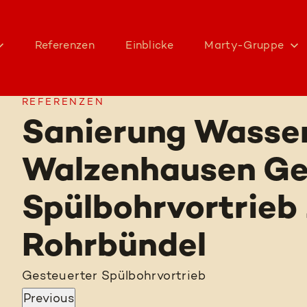
Referenzen
Einblicke
Marty-Gruppe
REFERENZEN
Sanierung Wasser
Walzenhausen Ge
Spülbohrvortrie
Rohrbündel
Gesteuerter Spülbohrvortrieb
Previous