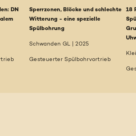
den: DN
Sperrzonen, Blöcke und schlechte
18 
malem
Witterung - eine spezielle
Spü
Spülbohrung
Gru
Uhw
Schwanden GL | 2025
Kle
trieb
Gesteuerter Spülbohrvortrieb
Ges