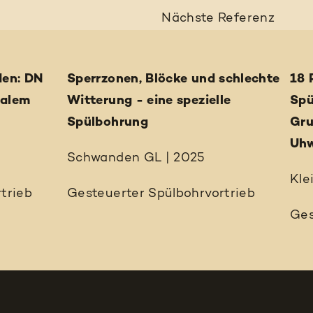
Nächste
Referenz
den: DN
Sperrzonen, Blöcke und schlechte
18 
malem
Witterung - eine spezielle
Spü
Spülbohrung
Gru
Uhw
Schwanden GL | 2025
Kle
trieb
Gesteuerter Spülbohrvortrieb
Ges