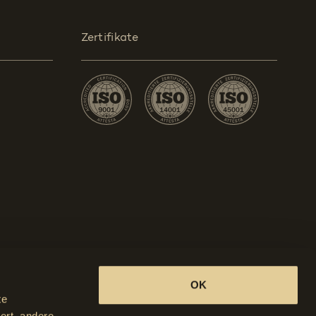
Zertifikate
OK
te
Datenschutz
ert, andere