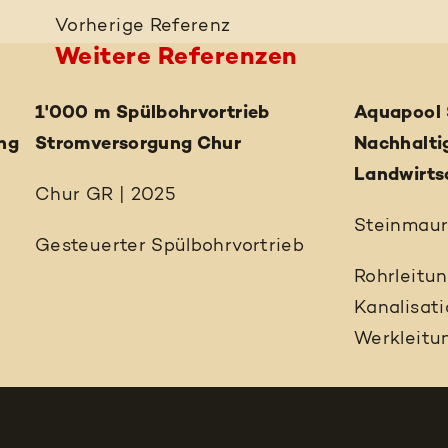
Vorherige
Referenz
Weitere Referenzen
1'000 m Spülbohrvortrieb
Aquapool 
ng
Stromversorgung Chur
Nachhalti
Landwirts
Chur GR | 2025
Steinmaur
Gesteuerter Spülbohrvortrieb
Rohrleitu
Kanalisat
Werkleitu