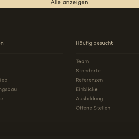
Alle anzeigen
en
Häufig besucht
Team
Standorte
ieb
Referenzen
ungsbau
Einblicke
te
Ausbildung
Offene Stellen