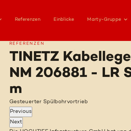
Referenzen
Einblicke
Marty-Gruppe
REFERENZEN
TINETZ Kabellege
NM 206881 - LR 
m
Gesteuerter Spülbohrvortrieb
Previous
Next