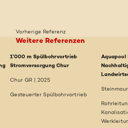
Vorherige
Referenz
Weitere Referenzen
1'000 m Spülbohrvortrieb
Aquapool 
ng
Stromversorgung Chur
Nachhalti
Landwirts
Chur GR | 2025
Steinmaur
Gesteuerter Spülbohrvortrieb
Rohrleitu
Kanalisat
Werkleitu