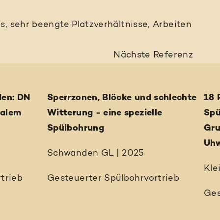
s, sehr beengte Platzverhältnisse, Arbeiten
Nächste
Referenz
den: DN
Sperrzonen, Blöcke und schlechte
18 
malem
Witterung - eine spezielle
Spü
Spülbohrung
Gru
Uhw
Schwanden GL | 2025
Kle
trieb
Gesteuerter Spülbohrvortrieb
Ges