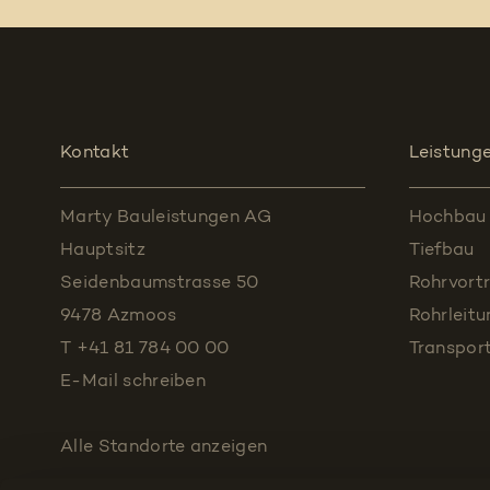
Kontakt
Leistung
Marty Bauleistungen AG
Hochbau
Hauptsitz
Tiefbau
Seidenbaumstrasse 50
Rohrvortr
9478 Azmoos
Rohrleit
T +41 81 784 00 00
Transpor
E-Mail schreiben
Alle Standorte
anzeigen