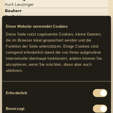
Kurt Leuzinger
Bauherr
ProPublic
Vorsorge Genossenschaft
Diese Website verwendet Cookies
St. Gallerstrasse 89
Diese Seite nutzt sogenannte Cookies, kleine Dateien,
9230 Flawil
die im Browser lokal gespeichert werden und die
Architekt
Funktion der Seite unterstützen. Einige Cookies sind
indra+scherrer architektur
zwingend erforderlich damit die von Ihnen aufgerufene
Im Gamander 20
9494 Schaan
Internetseite überhaupt funktioniert, andere können Sie
akzeptieren, wenn Sie möchten, diese aber auch
Ingenieur
Egeter & Tinner AG
ablehnen.
Im Steinig 3
9464 Lienz
Consent
Bauleitung
Erforderlich
Selection
indra+scherrer architektur
Im Gamander 20
9494 Schaan
Bevorzugt
Vorherige
zur Übersicht
Nächste