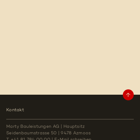
Kontakt
Marty Bauleistungen AG
|
Hauptsitz
Seidenbaumstrasse 50
|
9478 Azmoos