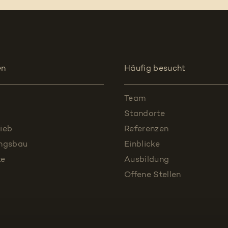
en
Häufig besucht
Team
Standorte
ieb
Referenzen
ungsbau
Einblicke
te
Ausbildung
Offene Stellen