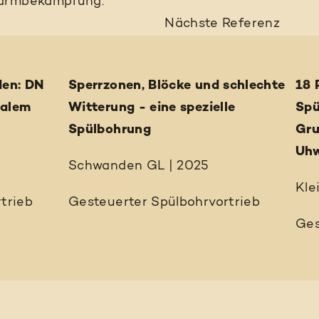
Lärmbekämpfung.
Nächste
Referenz
den: DN
Sperrzonen, Blöcke und schlechte
18 
malem
Witterung - eine spezielle
Spü
Spülbohrung
Gru
Uhw
Schwanden GL | 2025
Kle
trieb
Gesteuerter Spülbohrvortrieb
Ges