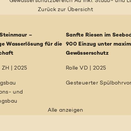
Gewässerschutzbereich Au inkl. Staub- und 
Zurück
zur Übersicht
Steinmaur –
Sanfte Riesen im Seebo
ge Wasserlösung für die
900 Einzug unter maxi
chaft
Gewässerschutz
 ZH | 2025
Rolle VD | 2025
ngsbau
Gesteuerter Spülbohrvor
ions- und
ngsbau
Alle anzeigen