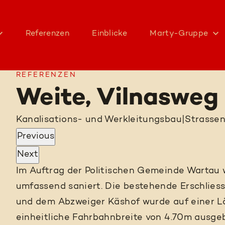
Referenzen
Einblicke
Marty-Gruppe
REFERENZEN
Weite, Vilnasweg
Kanalisations- und Werkleitungsbau
|
Strasse
Previous
Next
Im Auftrag der Politischen Gemeinde Wartau 
umfassend saniert. Die bestehende Erschlies
und dem Abzweiger Käshof wurde auf einer L
einheitliche Fahrbahnbreite von 4.70m ausgeb