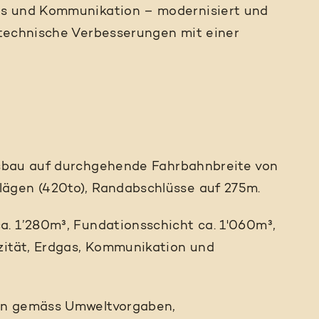
as und Kommunikation – modernisiert und
stechnische Verbesserungen mit einer
usbau auf durchgehende Fahrbahnbreite von
ägen (420to), Randabschlüsse auf 275m.
a. 1’280m³, Fundationsschicht ca. 1'060m³,
zität, Erdgas, Kommunikation und
ten gemäss Umweltvorgaben,