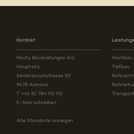
Kontakt
Leistung
Marty Bauleistungen AG
Hochbau
Hauptsitz
Tiefbau
Seidenbaumstrasse 50
Rohrvortr
9478 Azmoos
Rohrleit
T +41 81 784 00 00
Transpor
E-Mail schreiben
Alle Standorte
anzeigen