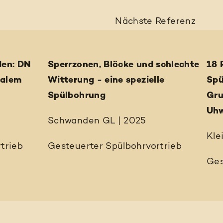
Nächste
Referenz
den: DN
Sperrzonen, Blöcke und schlechte
18 
malem
Witterung - eine spezielle
Spü
Spülbohrung
Gru
Uhw
Schwanden GL | 2025
Kle
trieb
Gesteuerter Spülbohrvortrieb
Ges