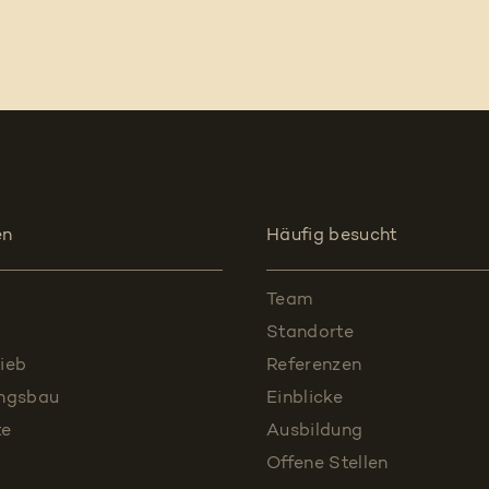
en
Häufig besucht
Team
Standorte
ieb
Referenzen
ungsbau
Einblicke
te
Ausbildung
Offene Stellen