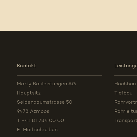
Kontakt
Leistung
Marty Bauleistungen AG
Hochbau
Hauptsitz
Tiefbau
Seidenbaumstrasse 50
Rohrvortr
9478 Azmoos
Rohrleit
T +41 81 784 00 00
Transpor
E-Mail schreiben