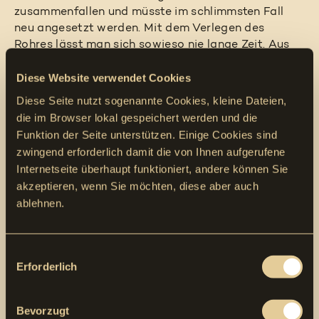
zusammenfallen und müsste im schlimmsten Fall
neu angesetzt werden. Mit dem Verlegen des
Rohres lässt man sich sowieso nie lange Zeit. Aus
diesem Grund liegen die langen, aus Einzelrohren
Diese Website verwendet Cookies
verschweissten Leitungen bereits am Rande des
Feldweges parat.
Diese Seite nutzt sogenannte Cookies, kleine Dateien,
die im Browser lokal gespeichert werden und die
Plötzlich stoppen die Grabungsarbeiten. Edy
Funktion der Seite unterstützen. Einige Cookies sind
entdeckt einen grösseren Stein, der das Laufwerk
zwingend erforderlich damit die von Ihnen aufgerufene
blockiert. Martin Scherrer begutachtet das Problem
Internetseite überhaupt funktioniert, andere können Sie
und lässt die Fräse danach kurz in die
akzeptieren, wenn Sie möchten, diese aber auch
Gegenrichtung laufen, um diese wieder frei zu
ablehnen.
bekommen. «Bei zu grossen Steinen muss aber ein
Bagger her und diese mit der Schaufel
herausheben. Kleinere entfernen wir gleich
Consent
händisch», erklärt der Baggerfahrer, ehe er zurück in
Erforderlich
Selection
die Fahrerkabine klettert.
Während sich das zweiköpfige MARTY-Team wieder
Bevorzugt