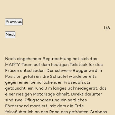
Previous
4/8
8/8
2/8
3/8
5/8
6/8
1/8
7/8
Next
Nach eingehender Begutachtung hat sich das
MARTY-Team auf dem heutigen Teilstück für das
Fräsen entschieden. Der schwere Bagger wird in
Position gefahren, die Schaufel wurde bereits
gegen einen beindruckenden Fräseaufsatz
getauscht: ein rund 3 m langes Schneidegerät, das
einer riesigen Motorsäge ähnelt. Direkt darunter
sind zwei Pflugscharen und ein seitliches
Förderband montiert, mit dem die Erde
feinsäuberlich an den Rand des gefrästen Grabens