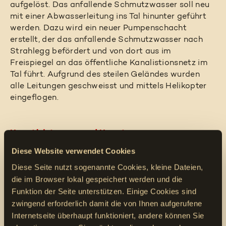
aufgelöst. Das anfallende Schmutzwasser soll neu
mit einer Abwasserleitung ins Tal hinunter geführt
werden. Dazu wird ein neuer Pumpenschacht
erstellt, der das anfallende Schmutzwasser nach
Strahlegg befördert und von dort aus im
Freispiegel an das öffentliche Kanalistionsnetz im
Tal führt. Aufgrund des steilen Geländes wurden
alle Leitungen geschweisst und mittels Helikopter
eingeflogen.
Hauptleistungen und Hauptmengen
Diese Website verwendet Cookies
800m Druckleitung DN63, Spülbohrung 160m im
Fels, 900m Freispiegelleitung, 1800m KSR, 4
Diese Seite nutzt sogenannte Cookies, kleine Dateien,
Druckbrecher- und 3 Kontrollschächte.
die im Browser lokal gespeichert werden und die
Funktion der Seite unterstützen. Einige Cookies sind
zwingend erforderlich damit die von Ihnen aufgerufene
Herausforderungen
Internetseite überhaupt funktioniert, andere können Sie