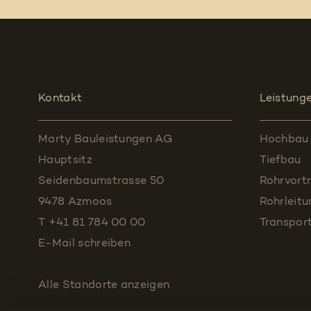
Kontakt
Leistung
Marty Bauleistungen AG
Hochbau
Hauptsitz
Tiefbau
Seidenbaumstrasse 50
Rohrvortr
9478 Azmoos
Rohrleit
T +41 81 784 00 00
Transpor
E-Mail schreiben
Alle Standorte
anzeigen