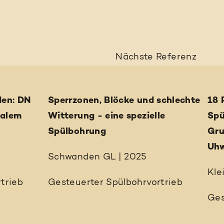
Nächste
Referenz
den: DN
Sperrzonen, Blöcke und schlechte
18 
malem
Witterung - eine spezielle
Spü
Spülbohrung
Gru
Uhw
Schwanden GL | 2025
Kle
trieb
Gesteuerter Spülbohrvortrieb
Ges