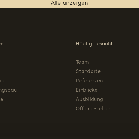
Alle anzeigen
en
Häufig besucht
Team
Standorte
ieb
Referenzen
ungsbau
Einblicke
te
Ausbildung
Offene Stellen