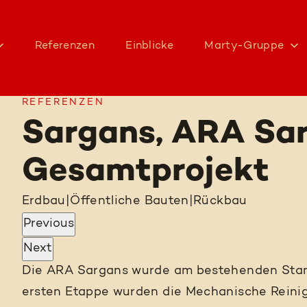
Referenzen
Einblicke
Marty-Gruppe
REFERENZEN
Sargans, ARA Sar
Gesamtprojekt
Erdbau
|
Öffentliche Bauten
|
Rückbau
Previous
Next
Die ARA Sargans wurde am bestehenden Stand
ersten Etappe wurden die Mechanische Reinig