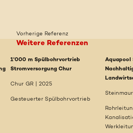
Vorherige
Referenz
Weitere Referenzen
1'000 m Spülbohrvortrieb
Aquapool 
ng
Stromversorgung Chur
Nachhalti
Landwirts
Chur GR | 2025
Steinmaur
Gesteuerter Spülbohrvortrieb
Rohrleitu
Kanalisat
Werkleitu