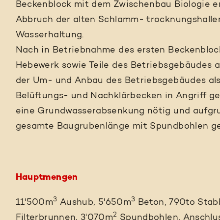
Beckenblock mit dem Zwischenbau Biologie ers
Abbruch der alten Schlamm- trocknungshallen
Wasserhaltung.
Nach in Betriebnahme des ersten Beckenblock
Hebewerk sowie Teile des Betriebsgebäudes 
der Um- und Anbau des Betriebsgebäudes als
Belüftungs- und Nachklärbecken in Angriff g
eine Grundwasserabsenkung nötig und aufgru
gesamte Baugrubenlänge mit Spundbohlen ge
Hauptmengen
3
3
11'500m
Aushub, 5'650m
Beton, 790to Stab
2
Filterbrunnen, 3'070m
Spundbohlen, Anschlus