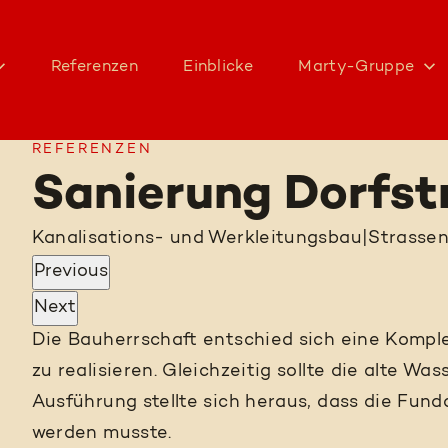
Referenzen
Einblicke
Marty-Gruppe
REFERENZEN
Sanierung Dorfst
Kanalisations- und Werkleitungsbau
|
Strasse
Previous
Next
Die Bauherrschaft entschied sich eine Komp
zu realisieren. Gleichzeitig sollte die alte W
Ausführung stellte sich heraus, dass die Fund
werden musste.