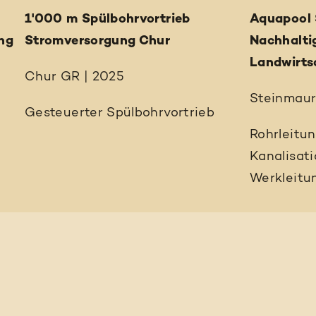
1'000 m Spülbohrvortrieb
Aquapool 
ng
Stromversorgung Chur
Nachhalti
Landwirts
Chur GR | 2025
Steinmaur
Gesteuerter Spülbohrvortrieb
Rohrleitu
Kanalisat
Werkleitu