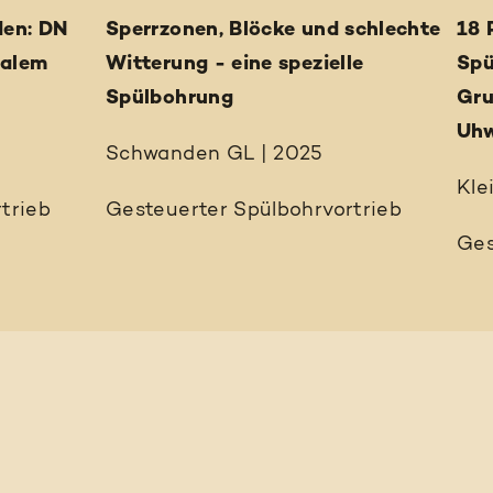
den: DN
Sperrzonen, Blöcke und schlechte
18 
malem
Witterung - eine spezielle
Spü
Spülbohrung
Gru
Uhw
Schwanden GL | 2025
Kle
trieb
Gesteuerter Spülbohrvortrieb
Ges